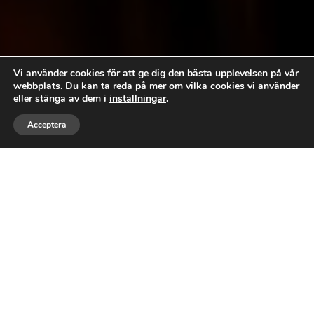
Vi använder cookies för att ge dig den bästa upplevelsen på vår
webbplats. Du kan ta reda på mer om vilka cookies vi använder
eller stänga av dem i
inställningar
.



Acceptera
RING
MEJLA
GILLA
MED FOKUS PÅ
KVALITATIVA RESULTAT
Välkommen till Marcussons Installationsteknik
AB, din pålitliga partner för elinstallationer. Våra
elektriker i Norrtälje har mer än 20 års